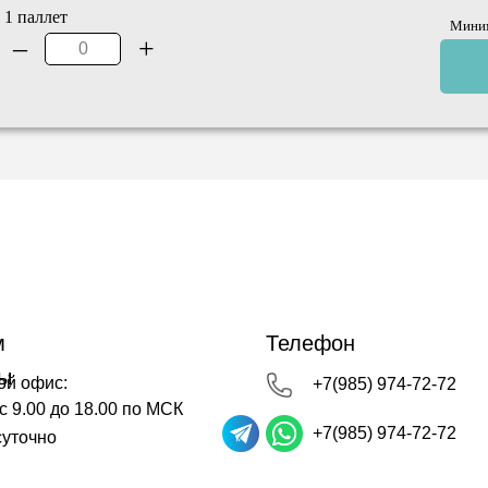
1 паллет
Миним
–
+
0
ру
м
Телефон
ы
ой офис:
+7(985) 974-72-72
 9.00 до 18.00 по МСК
+7(985) 974-72-72
суточно