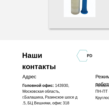
Наши
контакты
Адрес
Режи
работ
Головной офис:
143930,
Головн
Московская область,
ПН-ПТ с
г.Балашиха, Разинское шосе д
Кругло
.5, БЦ Вешняки, офис 318