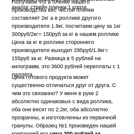
Получаем что в пленке нашего
аналог стрейч пленки 1 сорта.
производства вес чистой пленки
составляет 2кг а в роллике другого
производителя 1,9кг, посчитаем цену за 1кг
300руб/2кг= 150руб за кг в нашем роллике
Цена за кг в роллике стороннего
производителя выходит 295руб/1.9кг=
155руб за кг. Разница в 5 рублей на
килограмм, это 3600 рублей переплаты с 1
паллета.
Цена готового продукта может
существенно отличаться друг от друга. С
чем это связанно? У меня в руке 2
абсолютно одинаковых с вида роллика,
оба они весят по 2,2кг, оба абсолютно
прозрачны, и изготовленны из первичной
гранулы. Образец №1 произведен нашей
компанией его
цена 300 рублей за