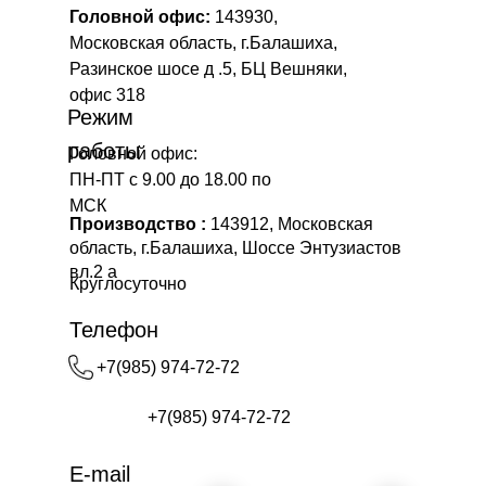
Головной офис:
143930,
Московская область, г.Балашиха,
Разинское шосе д .5, БЦ Вешняки,
офис 318
Режим
работы
Головной офис:
ПН-ПТ с 9.00 до 18.00 по
МСК
Производство :
143912, Московская
область, г.Балашиха, Шоссе Энтузиастов
вл.2 а
Круглосуточно
Телефон
+7(985) 974-72-72
+7(985) 974-72-72
E-mail