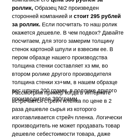
роллик,
Образец №2 произведен
сторонней компанией и
стоит 295 рублей
за роллик.
Если посчитать то наш ролик
окажется дешевле. В чем подвох? Давайте
посчитаем, для этого замерим толщину
стенок картоной шпули и взвесим ее. В
пером образце нашего производства
толщина стенки составляет хз мм, во
втором ролике другого производителя
толщина стенки хз+мм, в нашем образце
вес шпули 200 грамм, в роллике другого
Рассмотрим пример когда в интернете
производителя 300грамм.
встречается стрейч пленка по цене в 2
раза дешевле сырья из которого
изготавливается стрейч пленка. Логически
производитель не может продавать товар
дешевле себестоимости товара, даже